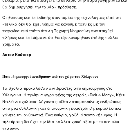
σενάριο, μετά θα εισάγετε το σενάριο στην παραγωγή βίντεο και
θα δημιουργήσει την ταινία» πρόσθεσε.
Ο ηθοποιός και επενδυτής στον τομέα της τεχνολογίας είπε ότι
«τελικά δεν θα έχει νόημα να κάνουμε ταινίες με τον
παραδοσιακό τρόπο όταν η Τεχνητή Νοημοσύνη αναπτυχθεί
πλήρως και επεσήμανε ότι θα εξοικονομηθούν επίσης πολλά
χρήματα.
Άστον Κούτσερ
Ποιοι δημιουργοί αντέδρασαν από τον χώρο του Χόλιγουντ
Τα σχόλια προκάλεσαν αντιδράσεις από δημιουργούς στο
Χόλιγουντ. Η πρώην συγγραφέας της σειράς «Rick & Morty», Κέιτι
Ντιλέινι σχολίασε λέγοντας: «Όταν απομακρύνεις ανθρώπους
από μια συλλογική και δημιουργική ενασχόληση, κυριολεκτικά
χάνεις την ανθρωπιά. Ένα κούφιο, χαζό, άσκοπο κέλυφος. Η
τηλεόραση θα έχει την ίδια καλλιτεχνική αξία με το σαπούνι
πιάτων».