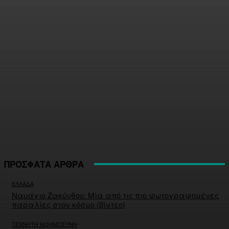
ΠΡΟΣΦΑΤΑ ΑΡΘΡΑ
ΕΛΛΑΔΑ
Ναυάγιο Ζακύνθου: Μία από τις πιο φωτογραφημένες
παραλίες στον κόσμο (βίντεο)
ΤΕΧΝΗΤΗ ΝΟΗΜΟΣΥΝΗ