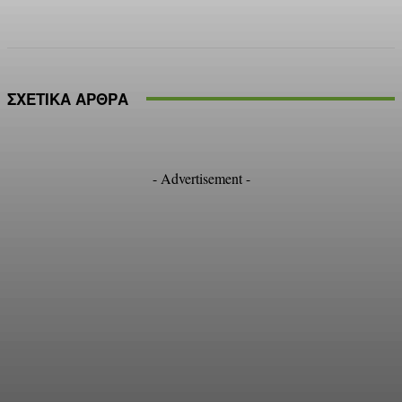
Facebook
X
Pinterest
WhatsApp
ΣΧΕΤΙΚΑ ΑΡΘΡΑ
- Advertisement -