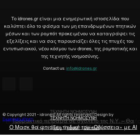
Το idrones.gr είναι μια ενημερωτική ιστοσελίδα που
καλύπτει όλο το φάσμα των μη επανδρωμένων πτητικών
μέσων και των ρομπότ προκειμένου να καταγράφει τις
εξελίξεις και να σας παρουσιάζει όλες τις πτυχές του
εντυπωσιακού, νέου κόσμου των drones, της ρομποτικής και
της τεχνητής νοημοσύνης.
Contact us:
info@idrones.gr
ΤΕΧΝΗΤΗ ΝΟΗΜΟΣΥΝΗ
ΤΕΧΝΗΤΗ ΝΟΗΜΟΣΥΝΗ
© Copyright 2021 - idrones| All rights reserved | Design by
ΤΕΧΝΗΤΗ ΝΟΗΜΟΣΥΝΗ
Η τεχνητή νοημοσύνη προκαλεί αύξηση της φυσική
Τρομακτικό πείραμα σε σχολείο της Ν.Υ. – Θα
EvangelouPrint!
Ο Μασκ θα φτιάξει τη δική του «Οδύσσεια» με AI
διδάσκει ανθρωποειδές ρομπότ
ανθρώπινης ηλιθιότητας;
Blog
About
Contact