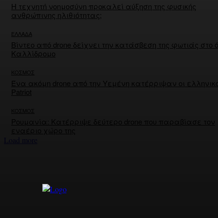
Η τεχνητή νοημοσύνη προκαλεί αύξηση της φυσικής
ανθρώπινης ηλιθιότητας;
ΕΛΛΑΔΑ
Βίντεο από drone δείχνει την κατάσβεση της φωτιάς στο 
Καλλίδρομο
ΚΟΣΜΟΣ
Ένα ακόμη drone από την Υεμένη κατέρριψαν οι ελληνικο
Patriot
ΚΟΣΜΟΣ
Ρουμανία: Κατέρριψε δεύτερο drone που παραβίασε τον
εναέριο χώρο της
Load more