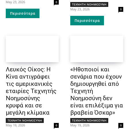
May 23, 2026
0
ΤΕΧΝΗΤΗ ΝΟΗΜΟΣΥΝΗ
May 23, 2026
0
Περισσότερα
Περισσότερα
Λευκός Οίκος: Η
«Ηθοποιοί και
Κίνα αντιγράφει
σενάρια που έχουν
τις αμερικανικές
δημιουργηθεί από
εταιρίες Τεχνητής
Τεχνητή
Νοημοσύνης
Νοημοσύνη δεν
κρυφά και σε
είναι επιλέξιμα για
μεγάλη κλίμακα
βραβεία Όσκαρ»
ΤΕΧΝΗΤΗ ΝΟΗΜΟΣΥΝΗ
ΤΕΧΝΗΤΗ ΝΟΗΜΟΣΥΝΗ
May 19, 2026
May 19, 2026
0
0