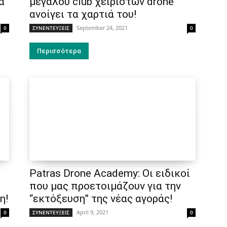
ά
μεγάλου club χειριστών drone
ανοίγει τα χαρτιά του!
September 24, 2021
0
ΣΥΝΕΝΤΕΥΞΕΙΣ
0
Περισσότερα
Patras Drone Academy: Οι ειδικοί
που μας προετοιμάζουν για την
η!
“εκτόξευση” της νέας αγοράς!
April 9, 2021
0
ΣΥΝΕΝΤΕΥΞΕΙΣ
0