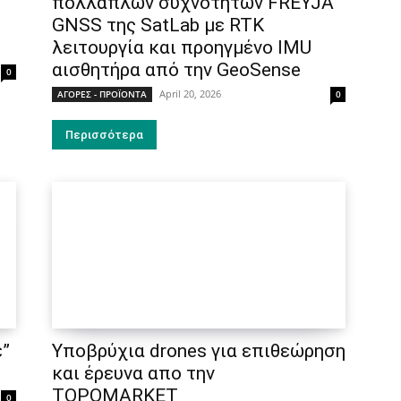
s
πολλαπλών συχνοτήτων FREYJA
GNSS της SatLab με RTK
λειτουργία και προηγμένο IMU
αισθητήρα από την GeoSense
0
April 20, 2026
ΑΓΟΡΕΣ - ΠΡΟΪΟΝΤΑ
0
Περισσότερα
ε”
Υποβρύχια drones για επιθεώρηση
και έρευνα απο την
TOPOMARKET
0