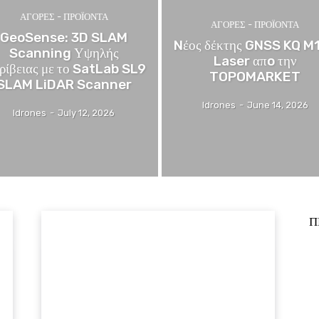
ΑΓΟΡΕΣ - ΠΡΟΪΟΝΤΑ
ΑΓΟΡΕΣ - ΠΡΟΪΟΝΤΑ
GeoSense: 3D SLAM
Nέος δέκτης GNSS KQ M
Scanning Υψηλής
Laser απo την
ρίβειας με το SatLab SL9
TOPOMARKET
SLAM LiDAR Scanner
Idrones
-
June 14, 2026
Idrones
-
July 12, 2026
Π