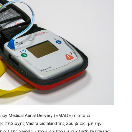
cy Medical Aerial Delivery (EMADE) η οποία
 περιοχής Vastra Gotaland της Σουηδίας, με την
ε άλλες χώρες. Όταν γίνεται μία κλήση έκτακτης