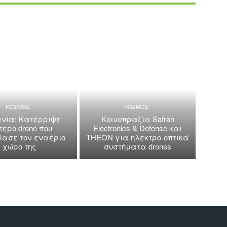
ΚΟΣΜΟΣ
ΚΟΣΜΟΣ
νία: Κατέρριψε
Κοινοπραξία Safran
τερο drone που
Electronics & Defense και
ασε τον εναέριο
THEON για ηλεκτρο-οπτικά
χώρο της
συστήματα drones