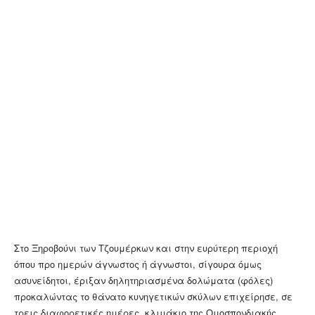
Στο Ξηροβούνι των Τζουμέρκων και στην ευρύτερη περιοχή
όπου προ ημερών άγνωστος ή άγνωστοι, σίγουρα όμως
ασυνείδητοι, έριξαν δηλητηριασμένα δολώματα (φόλες)
προκαλώντας το θάνατο κυνηγετικών σκύλων επιχείρησε, σε
τρεις διαφορετικές ημέρες, κλιμάκιο της Ομοσπονδιακής