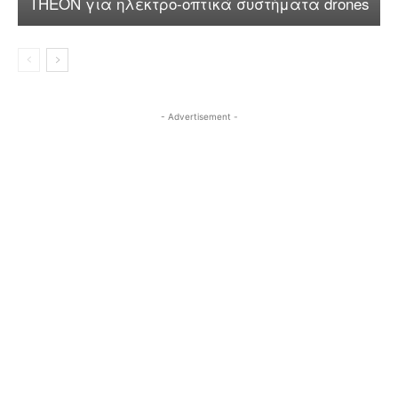
THEON για ηλεκτρο-οπτικά συστήματα drones
- Advertisement -