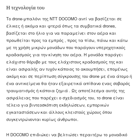
Η τεχνολογία του
Το drone-μπαλόνι της NTT DOCOMO αντί να βασίζεται σε
έλικες ή ακόμα και φτερά όπως τα συμβατικά drones,
βασίζεται στο ήλιο για να παραμείνει στον αέρα και
προωθείται προς τα εμπρός , προς τα πίσω, πάνω και κάτω
με τη χρήση μικρών μονάδων που παράγουν υπερηχητικούς
κραδασμούς για την κίνηση του αέρα. Η μονάδα παράγει
ελάχιστο θόρυβο με τους ελάχιστους κραδασμούς της και
είναι ασφαλής αν τυχόν κάποιος το ακουμπήσει, επομένως
ακόμη και σε περίπτωση σύγκρουσης του drone με ένα άτομο ή
ένα αντικείμενο θα ήταν εξαιρετικά απίθανο ενας σοβαρός
τραυματισμός ή κάποια ζημιά . Ως αποτέλεσμα αυτής της
ασφάλειας που παρέχει ο σχεδιασμός του, το drone είναι
τέλειο για βιντεοσκόπιση εκδηλώσεων, εμπορικών
εγκαταστάσεων και άλλους κλειστούς χώρους όπου
συγκεντρώνονται κυρίως άνθρωποι.
Η DOCOMO επιδιώκει να βελτιώσει περαιτέρω το μοναδικό