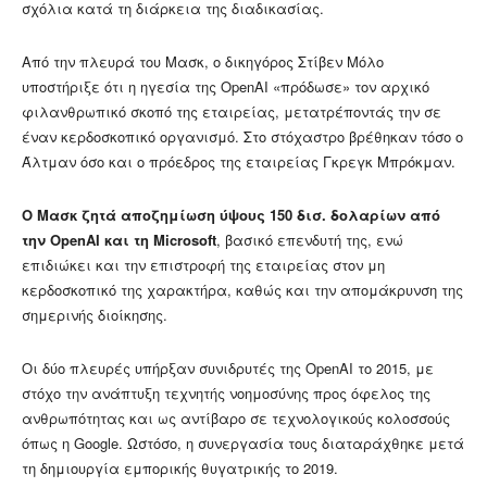
σχόλια κατά τη διάρκεια της διαδικασίας.
Από την πλευρά του Μασκ, ο δικηγόρος Στίβεν Μόλο
υποστήριξε ότι η ηγεσία της OpenAI «πρόδωσε» τον αρχικό
φιλανθρωπικό σκοπό της εταιρείας, μετατρέποντάς την σε
έναν κερδοσκοπικό οργανισμό. Στο στόχαστρο βρέθηκαν τόσο ο
Άλτμαν όσο και ο πρόεδρος της εταιρείας Γκρεγκ Μπρόκμαν.
Ο Μασκ ζητά αποζημίωση ύψους 150 δισ. δολαρίων από
την OpenAI και τη Microsoft
, βασικό επενδυτή της, ενώ
επιδιώκει και την επιστροφή της εταιρείας στον μη
κερδοσκοπικό της χαρακτήρα, καθώς και την απομάκρυνση της
σημερινής διοίκησης.
Οι δύο πλευρές υπήρξαν συνιδρυτές της OpenAI το 2015, με
στόχο την ανάπτυξη τεχνητής νοημοσύνης προς όφελος της
ανθρωπότητας και ως αντίβαρο σε τεχνολογικούς κολοσσούς
όπως η Google. Ωστόσο, η συνεργασία τους διαταράχθηκε μετά
τη δημιουργία εμπορικής θυγατρικής το 2019.