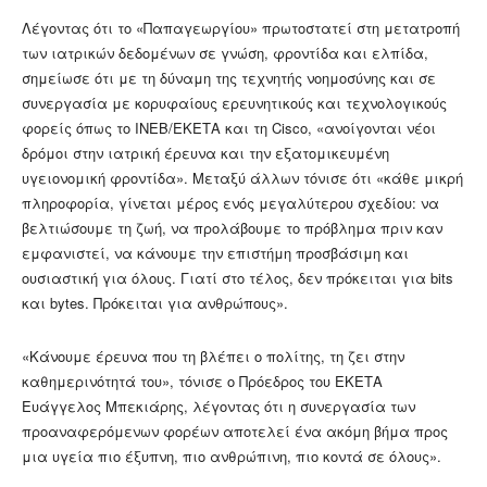
Λέγοντας ότι το «Παπαγεωργίου» πρωτοστατεί στη μετατροπή
των ιατρικών δεδομένων σε γνώση, φροντίδα και ελπίδα,
σημείωσε ότι με τη δύναμη της τεχνητής νοημοσύνης και σε
συνεργασία με κορυφαίους ερευνητικούς και τεχνολογικούς
φορείς όπως το ΙΝΕΒ/ΕΚΕΤΑ και τη Cisco, «ανοίγονται νέοι
δρόμοι στην ιατρική έρευνα και την εξατομικευμένη
υγειονομική φροντίδα». Μεταξύ άλλων τόνισε ότι «κάθε μικρή
πληροφορία, γίνεται μέρος ενός μεγαλύτερου σχεδίου: να
βελτιώσουμε τη ζωή, να προλάβουμε το πρόβλημα πριν καν
εμφανιστεί, να κάνουμε την επιστήμη προσβάσιμη και
ουσιαστική για όλους. Γιατί στο τέλος, δεν πρόκειται για bits
και bytes. Πρόκειται για ανθρώπους».
«Κάνουμε έρευνα που τη βλέπει ο πολίτης, τη ζει στην
καθημερινότητά του», τόνισε ο Πρόεδρος του ΕΚΕΤΑ
Ευάγγελος Μπεκιάρης, λέγοντας ότι η συνεργασία των
προαναφερόμενων φορέων αποτελεί ένα ακόμη βήμα προς
μια υγεία πιο έξυπνη, πιο ανθρώπινη, πιο κοντά σε όλους».