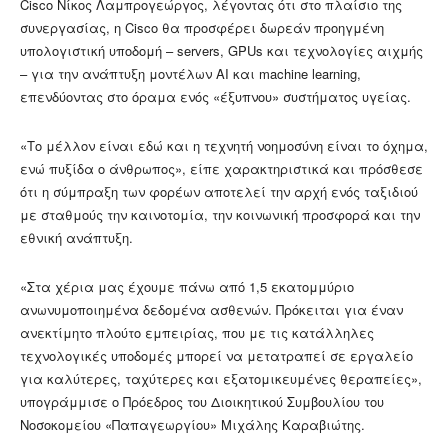
Cisco Νίκος Λαμπρογεώργος, λέγοντας ότι στο πλαίσιο της
συνεργασίας, η Cisco θα προσφέρει δωρεάν προηγμένη
υπολογιστική υποδομή – servers, GPUs και τεχνολογίες αιχμής
– για την ανάπτυξη μοντέλων AI και machine learning,
επενδύοντας στο όραμα ενός «έξυπνου» συστήματος υγείας.
«Το μέλλον είναι εδώ και η τεχνητή νοημοσύνη είναι το όχημα,
ενώ πυξίδα ο άνθρωπος», είπε χαρακτηριστικά και πρόσθεσε
ότι η σύμπραξη των φορέων αποτελεί την αρχή ενός ταξιδιού
με σταθμούς την καινοτομία, την κοινωνική προσφορά και την
εθνική ανάπτυξη.
«Στα χέρια μας έχουμε πάνω από 1,5 εκατομμύριο
ανωνυμοποιημένα δεδομένα ασθενών. Πρόκειται για έναν
ανεκτίμητο πλούτο εμπειρίας, που με τις κατάλληλες
τεχνολογικές υποδομές μπορεί να μετατραπεί σε εργαλείο
για καλύτερες, ταχύτερες και εξατομικευμένες θεραπείες»,
υπογράμμισε ο Πρόεδρος του Διοικητικού Συμβουλίου του
Νοσοκομείου «Παπαγεωργίου» Μιχάλης Καραβιώτης.