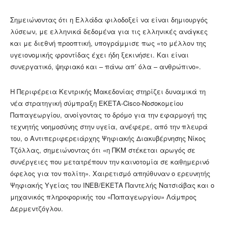
Σημειώνοντας ότι η Ελλάδα φιλοδοξεί να είναι δημιουργός
λύσεων, με ελληνικά δεδομένα για τις ελληνικές ανάγκες
και με διεθνή προοπτική, υπογράμμισε πως «το μέλλον της
υγειονομικής φροντίδας έχει ήδη ξεκινήσει. Και είναι
συνεργατικό, ψηφιακό και – πάνω απ’ όλα – ανθρώπινο».
Η Περιφέρεια Κεντρικής Μακεδονίας στηρίζει δυναμικά τη
νέα στρατηγική σύμπραξη ΕΚΕΤΑ-Cisco-Νοσοκομείου
Παπαγεωργίου, ανοίγοντας το δρόμο για την εφαρμογή της
τεχνητής νοημοσύνης στην υγεία, ανέφερε, από την πλευρά
του, ο Αντιπεριφερειάρχης Ψηφιακής Διακυβέρνησης Νίκος
Τζόλλας, σημειώνοντας ότι «η ΠΚΜ στέκεται αρωγός σε
συνέργειες που μετατρέπουν την καινοτομία σε καθημερινό
όφελος για τον πολίτη». Χαιρετισμό απηύθυναν ο ερευνητής
Ψηφιακής Υγείας του ΙΝΕΒ/ΕΚΕΤΑ Παντελής Νατσιάβας και ο
μηχανικός πληροφορικής του «Παπαγεωργίου» Λάμπρος
Δερμεντζόγλου.