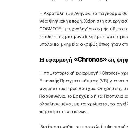
Η Ακρόπολη των Αθηνών, το παγκόσμιο σύ
νέα ψηφιακή εποχή. Χάρη στη συνεργασία
COSMOTE, η τεχνολογία αιχμής τίθεται σ
επισκέπτες μια μοναδική εμπειρία: τη δ
υπόλοιπα μνημεία ακριβώς όπως ήταν στ
Η εφαρμογή «Chronos» ως ψηφι
Η πρωτοποριακή εφαρμογή «Chronos» χρη
Εικονικής Πραγματικότητας (VR) για να
μνημεία του Ιερού Βράχου. Οι χρήστες, στ
Παρθενώνα, το Ερέχθειο ή τα Προπύλαια,
ολοκληρωμένα, με τα χρώματα, τα αγάλμ
πέρασμα των αιώνων.
Ιδιαίτερη εντύπωση προκαλεί η ψηφιακή