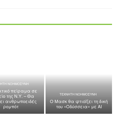
ΝΗΤΗ ΝΟΗΜΟΣΥΝΗ
τικό πείραμα σε
ΤΕΧΝΗΤΗ ΝΟΗΜΟΣΥΝΗ
ίο της Ν.Υ. – Θα
κει ανθρωποειδές
Ο Μασκ θα φτιάξει τη δική
ρομπότ
του «Οδύσσεια» με AI