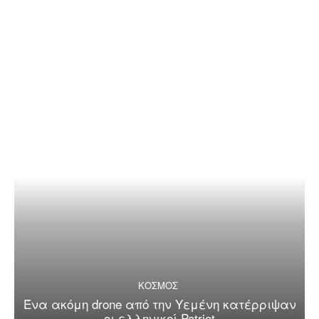
ΚΟΣΜΟΣ
Ένα ακόμη drone από την Υεμένη κατέρριψαν
οι ελληνικοί Patriot