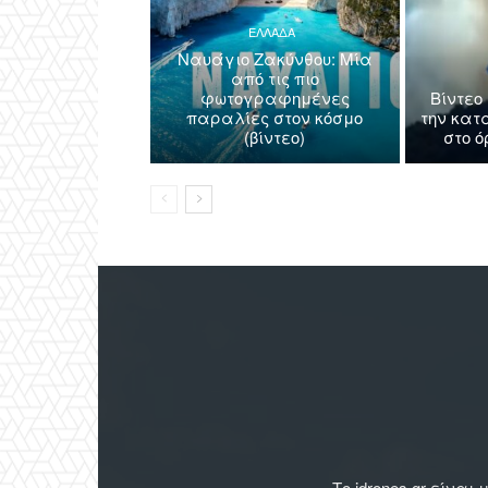
ΕΛΛΑΔΑ
Ναυάγιο Ζακύνθου: Μία
από τις πιο
φωτογραφημένες
Βίντεο
παραλίες στον κόσμο
την κατ
(βίντεο)
στο 
Το idrones.gr είν