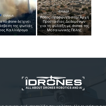
ΕΛΛΑΔΑ
ΕΛΛΑΔΑ
Ρόδος: Προσφυγή στην Αρχή
 από drone δείχνει
Προστασίας Δεδομένων
άσβεση της φωτιάς
για τη φύλαξη με drones της
όρος Καλλίδρομο
Μεσαιωνικής Πόλης
αι μια ενημερωτική ιστοσελίδα που καλύπτει όλο το φάσμα τ