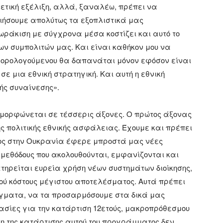
ετική εξέλιξη, αλλά, ξαναλέω, πρέπει να
ιήσουμε απολύτως τα εξοπλιστικά μας
θωράκιση με σύγχρονα μέσα κοστίζει και αυτό το
ων συμπολιτών μας. Και είναι καθήκον μου να
φορολογούμενου θα δαπανάται μόνον εφόσον είναι
ε μια εθνική στρατηγική. Και αυτή η εθνική
ής συναίνεσης».
ιαμορφώνεται σε τέσσερις άξονες. Ο πρώτος άξονας
της πολιτικής εθνικής ασφάλειας. Έχουμε και πρέπει
μος στην Ουκρανία έφερε μπροστά μας νέες
 μεθόδους που ακολουθούνται, εμφανίζονται και
τηρείται ευρεία χρήση νέων συστημάτων διοίκησης,
ού κόστους μέγιστου αποτελέσματος. Αυτά πρέπει
άγματα, να τα προσαρμόσουμε στα δικά μας
κασίες για την κατάρτιση 12ετούς, μακροπρόθεσμου
η της κατάρτισης αυτού του προγράμματος δεν