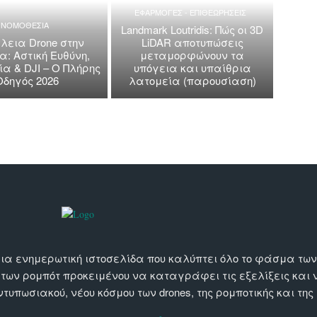
ΕΦΑΡΜΟΓΕΣ - ΕΠΙΘΕΩΡΗΣΕΙΣ
ΝΟΜΟΘΕΣΙΑ
Landmark Loutridis: Πώς οι 3D
εια Drone στην
LiDAR αποτυπώσεις
: Αστική Ευθύνη,
μεταμορφώνουν τα
α & DJI – Ο Πλήρης
υπόγεια και υπαίθρια
Οδηγός 2026
λατομεία (παρουσίαση)
αι μια ενημερωτική ιστοσελίδα που καλύπτει όλο το φάσμα τ
 των ρομπότ προκειμένου να καταγράφει τις εξελίξεις και
εντυπωσιακού, νέου κόσμου των drones, της ρομποτικής και της