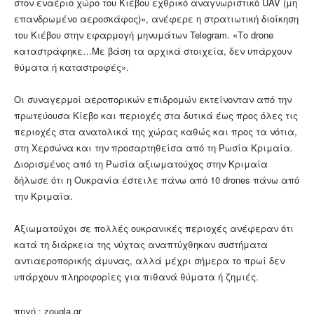
στον εναέριο χώρο του Κιέβου εχθρικό αναγνωριστικό UAV (μη
επανδρωμένο αεροσκάφος)», ανέφερε η στρατιωτική διοίκηση
του Κιέβου στην εφαρμογή μηνυμάτων Telegram. «Το drone
καταστράφηκε…Με βάση τα αρχικά στοιχεία, δεν υπάρχουν
θύματα ή καταστροφές».
Οι συναγερμοί αεροπορικών επιδρομών εκτείνονταν από την
πρωτεύουσα Κίεβο και περιοχές στα δυτικά έως προς όλες τις
περιοχές στα ανατολικά της χώρας καθώς και προς τα νότια,
στη Χερσώνα και την προσαρτηθείσα από τη Ρωσία Κριμαία.
Διορισμένος από τη Ρωσία αξιωματούχος στην Κριμαία
δήλωσε ότι η Ουκρανία έστειλε πάνω από 10 drones πάνω από
την Κριμαία.
Αξιωματούχοι σε πολλές ουκρανικές περιοχές ανέφεραν ότι
κατά τη διάρκεια της νύχτας αναπτύχθηκαν συστήματα
αντιαεροπορικής άμυνας, αλλά μέχρι σήμερα το πρωί δεν
υπάρχουν πληροφορίες για πιθανά θύματα ή ζημιές.
πηγή : zougla.gr