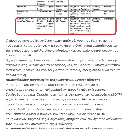
Ο πίνακας χρησιμεύει ως ένας περιεκτικός οδηγός, που δείχνει τις πιο
πρόσφατες καινοτομίες στην τεχνολογία anti-UAV, συμπεριλαμβανομένης
της ενσωμάτωσης πολλαπλών αισθητήρων και της χρήσης αισθητήρων που
βασίζονται σε AI.
Η χρήση σμήνους drones και mini drones θέτει σημαντικές απειλές για την
ασφάλεια στις λειτουργίες του αεροδρομίου, που απαιτούν αποτελεσματικά
αντίμετρα. Η τρέχουσα έρευνα για τα αντίμετρα σμήνους drone είναι ακόμα
περιορισμένη
Πολυεπίπεδες τεχνολογίες ανίχνευσης και εξουδετέρωσης
Μια από τις πιο σημαντικές παραμέτρους της μελέτης είναι η
αποτελεσματικότητα των πολυεπίπεδων τεχνολογιών ανίχνευσης.
Συνδυάζοντας radar Doppler, συστήματα ηλεκτρο-οπτικής/υπέρυθρης (EO/IR)
τεχνολογίας, και συστήματα ανάλυσης εκπομπών RF, τα αεροδρόμια
μπορούν να ενισχύσουν την ικανότητά τους να εντοπίζουν και να
παρακολουθούν τα UAV σε μικρές και μεσαίες αποστάσεις. Αυτό το
πολυεπίπεδο σύστημα παρέχει καλύτερη ακρίβεια σε σχέση με τις
μεμονωμένες τεχνολογίες ανίχνευσης, επιτρέποντας την έγκαιρη ανίχνευση
των UAV και τον συντονισμό της αντίδρασης.
Οι τεχνολογίες εξουδετέρωσης (soft kill) περιλαμβάνουν τη χρήση