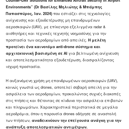
Counter-UAV Solutions for Enhanced Aircraft Security in Airport
Environments” (Dr Βασίλης Μηλιώτης & Μπάμπης
Παπασπύρος, Ιαν. 2024)
που εστιάζει στις τεχνολογίες
ανίχνευσης και εξουδετέρωσης μη επανδρωμένων
αεροσκαφών (UAV), με επίκεντρο εξελιγμένα radar &
αισθητήρες και τεχνικές τεχνητής νοημοσύνης για την
προστασία των αεροδρομίων από απειλές.
Η μελέτη
προτείνει ένα καινοτόμο anti-drone σύστημα και
αρχιτεκτονική βασισμένη σε AI
για βελτιωμένη ανίχνευση
και αποτελεσματικότητα εξουδετέρωση, διασφαλίζοντας
ισχυρή προστασία.
Η αυξανόμενη χρήση μη επανδρωμένων αεροσκαφών (UAV),
κοινώς γνωστά ως drones, αποτελεί σοβαρή απειλή για την
ασφάλεια των αεροδρομίων, προκαλώντας συχνές διακοπές
στις πτήσεις και θέτοντας σε κίνδυνο την ασφάλεια επιβατών
και πληρωμάτων. Χαρακτηριστικά περιστατικά σε μεγάλα
αεροδρόμια, όπου η παρουσία drones οδήγησε σε αναστολή
των πτήσεων,
αναδεικνύουν την επείγουσα ανάγκη για την
ανάπτυξη αποτελεσματικών αντιμέτρων.