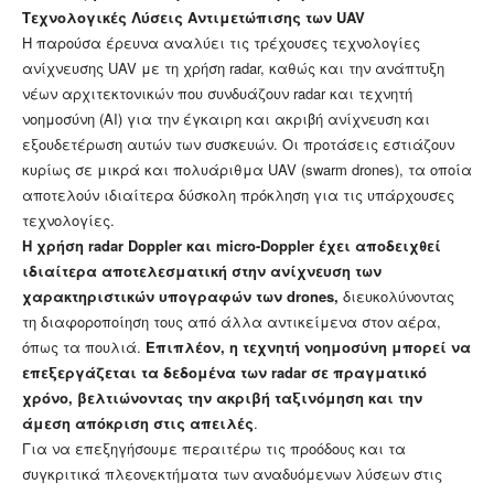
Τεχνολογικές Λύσεις Αντιμετώπισης των UAV
Η παρούσα έρευνα αναλύει τις τρέχουσες τεχνολογίες
ανίχνευσης UAV με τη χρήση radar, καθώς και την ανάπτυξη
νέων αρχιτεκτονικών που συνδυάζουν radar και τεχνητή
νοημοσύνη (AI) για την έγκαιρη και ακριβή ανίχνευση και
εξουδετέρωση αυτών των συσκευών. Οι προτάσεις εστιάζουν
κυρίως σε μικρά και πολυάριθμα UAV (swarm drones), τα οποία
αποτελούν ιδιαίτερα δύσκολη πρόκληση για τις υπάρχουσες
τεχνολογίες.
Η χρήση radar Doppler και micro-Doppler έχει αποδειχθεί
ιδιαίτερα αποτελεσματική στην ανίχνευση των
χαρακτηριστικών υπογραφών των drones,
διευκολύνοντας
τη διαφοροποίηση τους από άλλα αντικείμενα στον αέρα,
όπως τα πουλιά.
Επιπλέον, η τεχνητή νοημοσύνη μπορεί να
επεξεργάζεται τα δεδομένα των radar σε πραγματικό
χρόνο, βελτιώνοντας την ακριβή ταξινόμηση και την
άμεση απόκριση στις απειλές
.
Για να επεξηγήσουμε περαιτέρω τις προόδους και τα
συγκριτικά πλεονεκτήματα των αναδυόμενων λύσεων στις