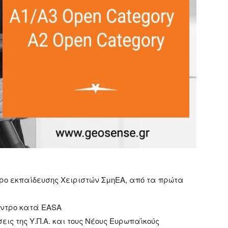
τρο εκπαίδευσης Χειριστών ΣμηΕΑ, από τα πρώτα
έντρο κατά EASA
εις της Υ.Π.Α. και τους Νέους Ευρωπαϊκούς