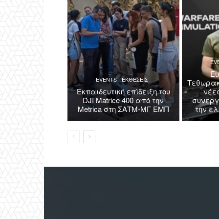
EV
Eu
EVENTS - ΕΚΘΕΣΕΙΣ
Τεθωρακ
Εκπαιδευτική επίδειξη του
νέε
DJI Matrice 400 από την
συνεργ
Metrica στη ΣΑΤΜ-ΜΓ ΕΜΠ
την ε