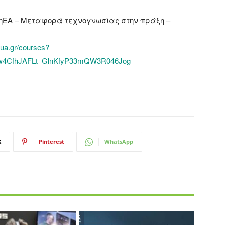
ηΕΑ – Μεταφορά τεχνογνωσίας στην πράξη –
gua.gr/courses?
cw4CfhJAFLt_GlnKfyP33mQW3R046Jog
X
Pinterest
WhatsApp