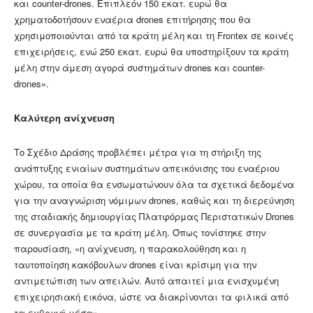
και counter-drones. Επιπλεόν 150 εκατ. ευρώ θα
χρηματοδοτήσουν εναέρια drones επιτήρησης που θα
χρησιμοποιούνται από τα κράτη μέλη και τη Frontex σε κοινές
επιχειρήσεις, ενώ 250 εκατ. ευρώ θα υποστηρίξουν τα κράτη
μέλη στην άμεση αγορά συστημάτων drones και counter-
drones».
Καλύτερη ανίχνευση
Το Σχέδιο Δράσης προβλέπει μέτρα για τη στήριξη της
ανάπτυξης ενιαίων συστημάτων απεικόνισης του εναέριου
χώρου, τα οποία θα ενσωματώνουν όλα τα σχετικά δεδομένα
για την αναγνώριση νόμιμων drones, καθώς και τη διερεύνηση
της σταδιακής δημιουργίας Πλατφόρμας Περιστατικών Drones
σε συνεργασία με τα κράτη μέλη. Όπως τονίστηκε στην
παρουσίαση, «η ανίχνευση, η παρακολούθηση και η
ταυτοποίηση κακόβουλων drones είναι κρίσιμη για την
αντιμετώπιση των απειλών. Αυτό απαιτεί μια ενισχυμένη
επιχειρησιακή εικόνα, ώστε να διακρίνονται τα φιλικά από
τα εχθρικά μέσα».