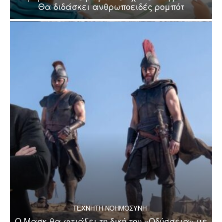
Θα διδάσκει ανθρωποειδές ρομπότ
ΤΕΧΝΗΤΗ ΝΟΗΜΟΣΥΝΗ
Ο Μασκ θα φτιάξει τη δική του «Οδύσσεια» με