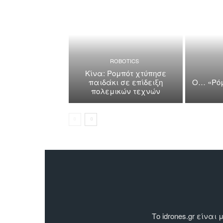
ROBOTICS
Κίνα: Ρομπότ χτύπησε
παιδάκι σε επίδειξη
Ο… «Ρόμ
πολεμικών τεχνών
Το idrones.gr είν