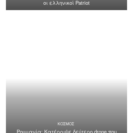
οι ελληνικοί Patriot
ΚΟΣΜΟΣ
Ρουμανία: Κατέρριψε δεύτερο drone που