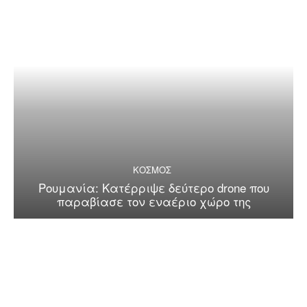
ΚΟΣΜΟΣ
Ρουμανία: Κατέρριψε δεύτερο drone που
παραβίασε τον εναέριο χώρο της