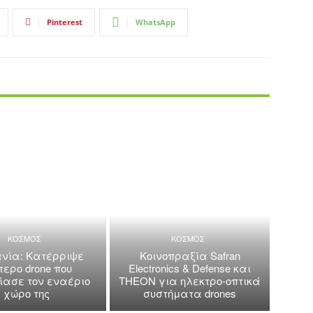
Pinterest
WhatsApp
ΚΟΣΜΟΣ
ΚΟΣΜΟΣ
νία: Κατέρριψε
Κοινοπραξία Safran
τερο drone που
Electronics & Defense και
ασε τον εναέριο
THEON για ηλεκτρο-οπτικά
χώρο της
συστήματα drones