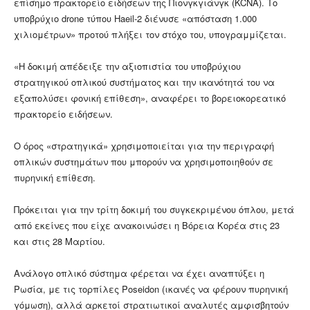
επίσημο πρακτορείο ειδήσεων της Πιονγκγιάνγκ (KCNA). Το
υποβρύχιο drone τύπου Haeil-2 διένυσε «απόσταση 1.000
χιλιομέτρων» προτού πλήξει τον στόχο του, υπογραμμίζεται.
«Η δοκιμή απέδειξε την αξιοπιστία του υποβρύχιου
στρατηγικού οπλικού συστήματος και την ικανότητά του να
εξαπολύσει φονική επίθεση», αναφέρει το βορειοκορεατικό
πρακτορείο ειδήσεων.
Ο όρος «στρατηγικά» χρησιμοποιείται για την περιγραφή
οπλικών συστημάτων που μπορούν να χρησιμοποιηθούν σε
πυρηνική επίθεση.
Πρόκειται για την τρίτη δοκιμή του συγκεκριμένου όπλου, μετά
από εκείνες που είχε ανακοινώσει η Βόρεια Κορέα στις 23
και στις 28 Μαρτίου.
Ανάλογο οπλικό σύστημα φέρεται να έχει αναπτύξει η
Ρωσία, με τις τορπίλες Poseidon (ικανές να φέρουν πυρηνική
γόμωση), αλλά αρκετοί στρατιωτικοί αναλυτές αμφισβητούν