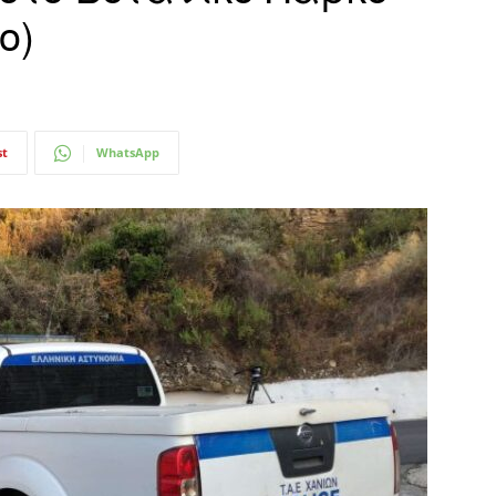
ο)
st
WhatsApp