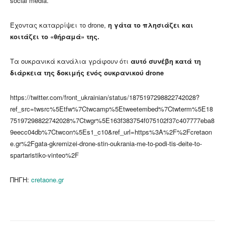
social media.
Έχοντας καταρρίψει το drone,
η γάτα το πλησιάζει και
κοιτάζει το «θήραμά» της.
Τα ουκρανικά κανάλια γράφουν ότι
αυτό συνέβη κατά τη
διάρκεια της δοκιμής ενός ουκρανικού drone
https://twitter.com/front_ukrainian/status/1875197298822742028?
ref_src=twsrc%5Etfw%7Ctwcamp%5Etweetembed%7Ctwterm%5E18
75197298822742028%7Ctwgr%5E163f383754f075102f37c407777eba8
9eecc04db%7Ctwcon%5Es1_c10&ref_url=https%3A%2F%2Fcretaon
e.gr%2Fgata-gkremizei-drone-stin-oukrania-me-to-podi-tis-deite-to-
spartaristiko-vinteo%2F
ΠΗΓΗ:
cretaone.gr