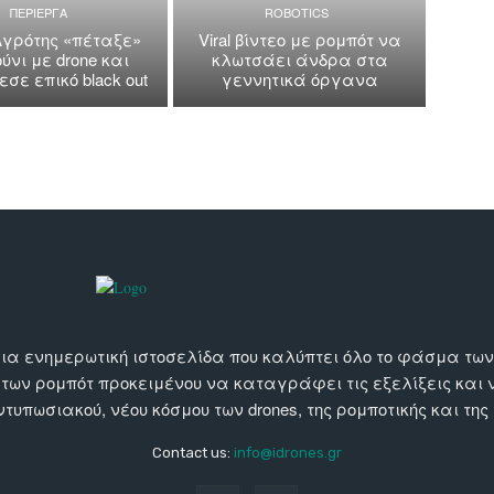
ΠΕΡΙΕΡΓΑ
ROBOTICS
Αγρότης «πέταξε»
Viral βίντεο με ρομπότ να
ύνι με drone και
κλωτσάει άνδρα στα
σε επικό black out
γεννητικά όργανα
αι μια ενημερωτική ιστοσελίδα που καλύπτει όλο το φάσμα τ
 των ρομπότ προκειμένου να καταγράφει τις εξελίξεις και
εντυπωσιακού, νέου κόσμου των drones, της ρομποτικής και της
Contact us:
info@idrones.gr