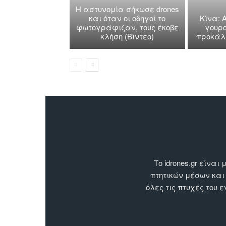
Η αστυνομία σήκωσε drones
και όταν οι οδηγοί το
Κίνα: 
φωτογράφιζαν, τους έκοβε
γουρο
κλήση (Βίντεο)
προκάλε
Το idrones.gr είν
πτητικών μέσων και
όλες τις πτυχές του 