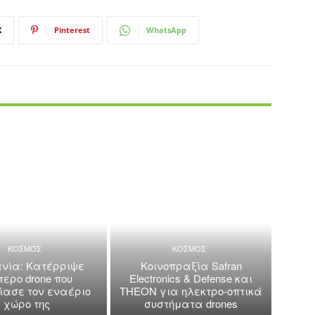
X
Pinterest
WhatsApp
ΚΟΣΜΟΣ
ΚΟΣΜΟΣ
νία: Κατέρριψε
Κοινοπραξία Safran
τερο drone που
Electronics & Defense και
ασε τον εναέριο
THEON για ηλεκτρο-οπτικά
χώρο της
συστήματα drones