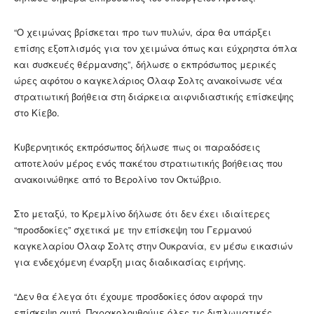
“Ο χειμώνας βρίσκεται προ των πυλών, άρα θα υπάρξει
επίσης εξοπλισμός για τον χειμώνα όπως και εύχρηστα όπλα
και συσκευές θέρμανσης”, δήλωσε ο εκπρόσωπος μερικές
ώρες αφότου ο καγκελάριος Όλαφ Σολτς ανακοίνωσε νέα
στρατιωτική βοήθεια στη διάρκεια αιφνιδιαστικής επίσκεψης
στο Κίεβο.
Κυβερνητικός εκπρόσωπος δήλωσε πως οι παραδόσεις
αποτελούν μέρος ενός πακέτου στρατιωτικής βοήθειας που
ανακοινώθηκε από το Βερολίνο τον Οκτώβριο.
Στο μεταξύ, το Κρεμλίνο δήλωσε ότι δεν έxει ιδιαίτερες
“προσδοκίες” σχετικά με την επίσκεψη του Γερμανού
καγκελαρίου Όλαφ Σολτς στην Ουκρανία, εν μέσω εικασιών
για ενδεχόμενη έναρξη μιας διαδικασίας ειρήνης.
“Δεν θα έλεγα ότι έχουμε προσδοκίες όσον αφορά την
επίσκεψη αυτή. Παρακολουθούμε όλες τις διπλωματικές