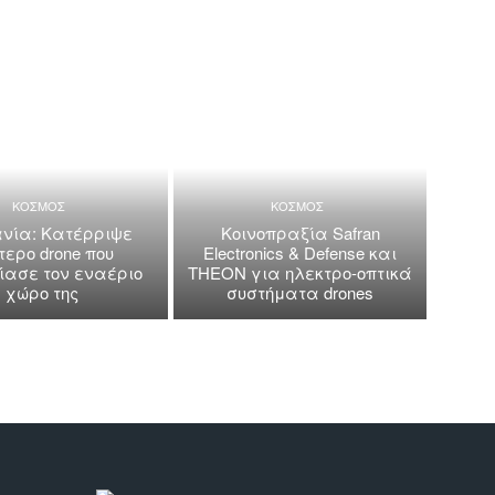
ΚΟΣΜΟΣ
ΚΟΣΜΟΣ
νία: Κατέρριψε
Κοινοπραξία Safran
τερο drone που
Electronics & Defense και
ασε τον εναέριο
THEON για ηλεκτρο-οπτικά
χώρο της
συστήματα drones