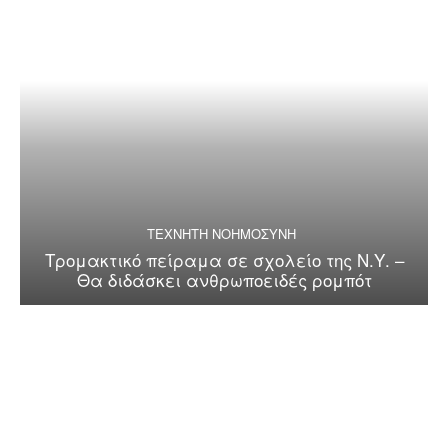
ΤΕΧΝΗΤΗ ΝΟΗΜΟΣΥΝΗ
Τρομακτικό πείραμα σε σχολείο της Ν.Υ. –
Θα διδάσκει ανθρωποειδές ρομπότ