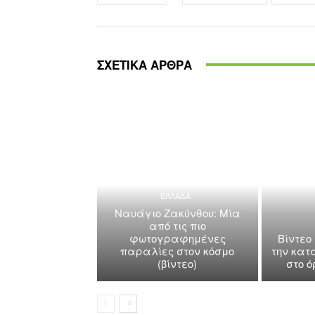
ΣΧΕΤΙΚΑ ΑΡΘΡΑ
ΕΛΛΑΔΑ
Ναυάγιο Ζακύνθου: Μία
από τις πιο
φωτογραφημένες
Βίντεο
παραλίες στον κόσμο
την κατ
(βίντεο)
στο 