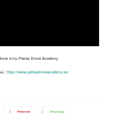
rone στην Patras Drone Academy
δώ :
https://www.patrasdroneacademy.eu/
Pinterest
WhatsApp