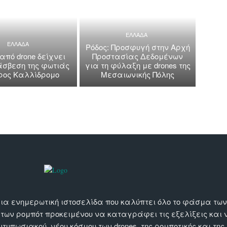
ΕΛΛΑΔΑ
ΕΛΛΑΔΑ
Ρόδος: Προσφυγή στην Αρχή
 από drone δείχνει
Προστασίας Δεδομένων
άσβεση της φωτιάς
για τη φύλαξη με drones της
όρος Καλλίδρομο
Μεσαιωνικής Πόλης
αι μια ενημερωτική ιστοσελίδα που καλύπτει όλο το φάσμα τ
 των ρομπότ προκειμένου να καταγράφει τις εξελίξεις και
εντυπωσιακού, νέου κόσμου των drones, της ρομποτικής και της