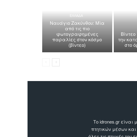
ΕΛΛΑΔΑ
Ναυάγιο Ζακύνθου: Μία
από τις πιο
φωτογραφημένες
Βίντεο
παραλίες στον κόσμο
την κατ
(βίντεο)
στο 
Το idrones.gr είν
πτητικών μέσων και
όλες τις πτυχές του 