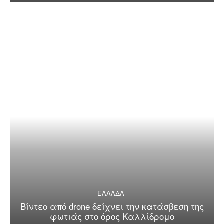
ΕΛΛΑΔΑ
Βίντεο από drone δείχνει την κατάσβεση της
φωτιάς στο όρος Καλλίδρομο