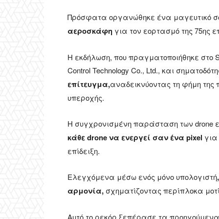
Πρόσφατα οργανώθηκε ένα μαγευτικό σ
αεροσκάφη
για τον εορτασμό της 75ης ε
Η εκδήλωση, που πραγματοποιήθηκε στο Sh
Control Technology Co., Ltd., και σηματοδότ
επίτευγμα,
αναδεικνύοντας τη φήμη της 
υπεροχής.
Η συγχρονισμένη παράσταση των drone ε
κάθε drone να ενεργεί σαν ένα pixel
για 
επίδειξη.
Ελεγχόμενα μέσω ενός μόνο υπολογιστή
αρμονία,
σχηματίζοντας περίπλοκα μοτί
Αυτό το ρεκόρ ξεπέρασε τα προηγούμεν