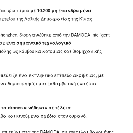
όου φωτισμού
με 10.200 μη επανδρωμένα
πετείου της Λαϊκής Δημοκρατίας της Κίνας.
enzhen, διοργανώθηκε από την DAMODA Intelligent
ησε έ
να σημαντικό τεχνολογικό
πόλης ως κόμβου καινοτομίας και βιομηχανικής
πέδειξε ένα εκπληκτικό επίπεδο ακρίβειας
, με
να δημιουργήσει μια εκθαμβωτική εναέρια
, τα drones κινήθηκαν σε τέλεια
βα και κινούμενα σχέδια στον ουρανό.
α επιτεύγματα της DAMODA, συμπεριλαμβανομένης