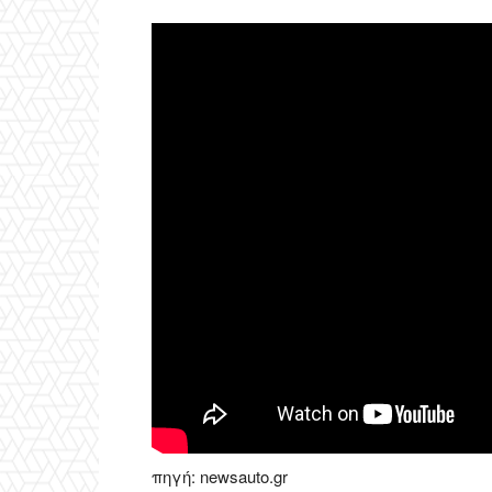
πηγή: newsauto.gr