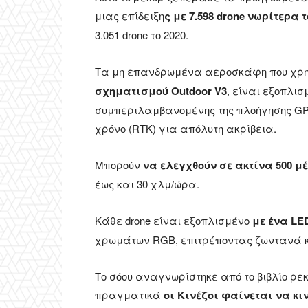
μιας επίδειξη
ς με 7.598 drone νωρίτερα
3.051 drone το 2020.
Τα μη επανδρωμένα αεροσκάφη που χρησ
σχηματισμού Outdoor V3
, είναι εξοπλι
συμπεριλαμβανομένης της πλοήγησης GPS
χρόνο (RTK) για απόλυτη ακρίβεια.
Μπορούν
να ελεγχθούν σε ακτίνα 500 μ
έως και 30 χλμ/ώρα.
Κάθε drone είναι εξοπλισμένο
με ένα LED
χρωμάτων RGB, επιτρέποντας ζωντανά κ
Το σόου αναγνωρίστηκε από το βιβλίο ρεκό
πραγματικά
οι Κινέζοι φαίνεται να κιν