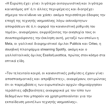
«Η Ευρώπη έχει γίνει λιγότερο ανταγωνιστική και λιγότερο
καινοτόμος απ’ ό,τι άλλες περιφέρειες και διατρέχει
σήμερα τον κίνδυνο να χάσει ακόμα περισσότερο έδαφος την
εποχή της τεχνητής νοημοσύνης λόγω ασυνάρτητων
αποφάσεων σε ό,τι αφορά την κανονιστική ρύθμιση του
τομέα», αναφέρουν, εκφράζοντας την ανησυχία τους οι
συνυπογράφοντες την έκκληση αυτή, μεταξύ των οποίων η
Meta, οι γαλλικοί διαφημιστικοί όμιλοι Publicis και Criteo, η
σουηδική πλατφόρμα streaming Spotify, ακόμη και ο
γαλλοϊταλικός όμιλος EssilorLuxottica, πρώτος στον κόσμο στα
οπτικά είδη.
«Τον τελευταίο καιρό, οι κανονιστικές ρυθμίσεις έχουν γίνει
αποσπασματικές και απρόβλεπτες», αναφέρουν, εκτιμώντας
ότι οι παρεμβάσεις των ευρωπαϊκών αρχών «δημιούργησαν
τεράστιες αβεβαιότητες αναφορικά με τον τύπο των
δεδομένων που μπορούν να χρησιμοποιούνται για την
εκπαίδευση μοντέλων τεχνητής νοημοσύνης».