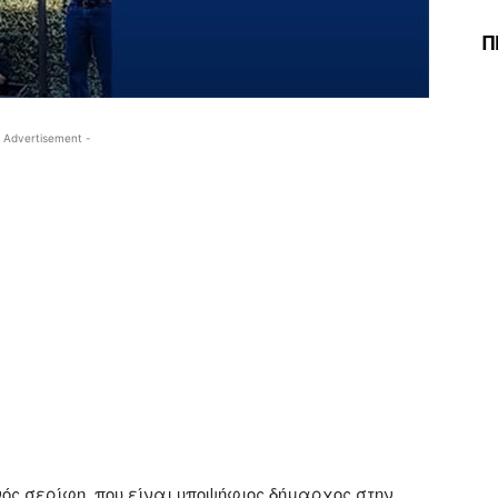
Π
 Advertisement -
νός σερίφη, που είναι υποψήφιος δήμαρχος στην