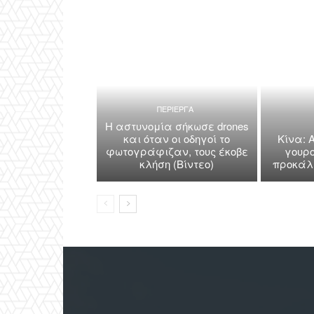
ΠΕΡΙΕΡΓΑ
Η αστυνομία σήκωσε drones
και όταν οι οδηγοί το
Κίνα: 
φωτογράφιζαν, τους έκοβε
γουρο
κλήση (Βίντεο)
προκάλε