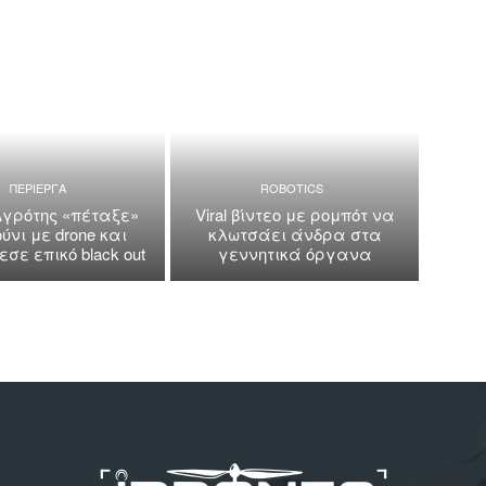
ΠΕΡΙΕΡΓΑ
ROBOTICS
Αγρότης «πέταξε»
Viral βίντεο με ρομπότ να
ύνι με drone και
κλωτσάει άνδρα στα
σε επικό black out
γεννητικά όργανα