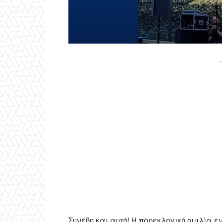
-
Συνέβη και αυτό! Η προεκλογική ομιλία ε