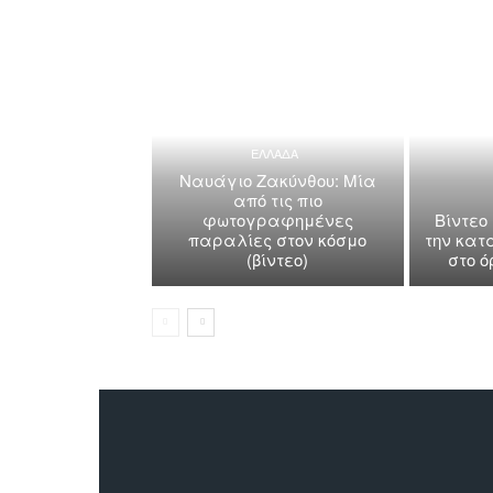
ΕΛΛΑΔΑ
Ναυάγιο Ζακύνθου: Μία
από τις πιο
φωτογραφημένες
Βίντεο
παραλίες στον κόσμο
την κατ
(βίντεο)
στο 