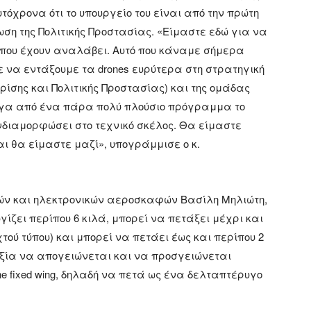
όχρονα ότι το υπουργείο του είναι από την πρώτη
 της Πολιτικής Προστασίας. «Είμαστε εδώ για να
 που έχουν αναλάβει. Αυτό που κάναμε σήμερα
ε να εντάξουμε τα drones ευρύτερα στη στρατηγική
 Κρίσης και Πολιτικής Προστασίας) και της ομάδας
έργα από ένα πάρα πολύ πλούσιο πρόγραμμα το
υνδιαμορφώσει στο τεχνικό σκέλος. Θα είμαστε
αι θα είμαστε μαζί», υπογράμμισε ο κ.
ών και ηλεκτρονικών αεροσκαφών Βασίλη Μηλιώτη,
γίζει περίπου 6 κιλά, μπορεί να πετάξει μέχρι και
χτού τύπου) και μπορεί να πετάει έως και περίπου 2
ιξία να απογειώνεται και να προσγειώνεται
e fixed wing, δηλαδή να πετά ως ένα δελταπτέρυγο