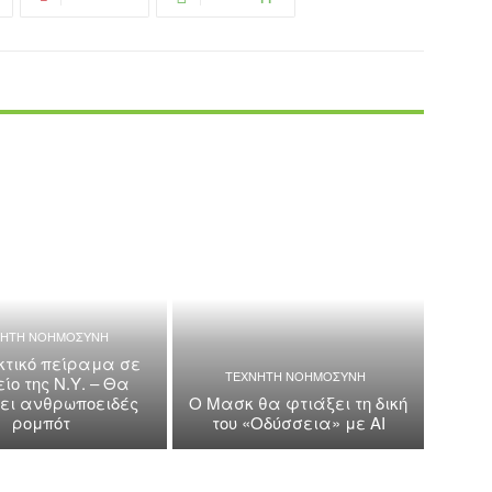
ΝΗΤΗ ΝΟΗΜΟΣΥΝΗ
τικό πείραμα σε
ΤΕΧΝΗΤΗ ΝΟΗΜΟΣΥΝΗ
ίο της Ν.Υ. – Θα
κει ανθρωποειδές
Ο Μασκ θα φτιάξει τη δική
ρομπότ
του «Οδύσσεια» με AI