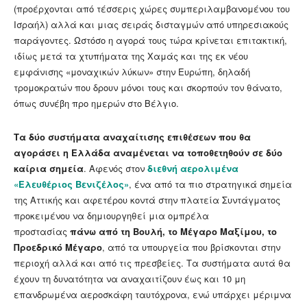
(προέρχονται από τέσσερις χώρες συμπεριλαμβανομένου του
Ισραήλ) αλλά και μιας σειράς δισταγμών από υπηρεσιακούς
παράγοντες. Ωστόσο η αγορά τους τώρα κρίνεται επιτακτική,
ιδίως μετά τα χτυπήματα της Χαμάς και της εκ νέου
εμφάνισης «μοναχικών λύκων» στην Ευρώπη, δηλαδή
τρομοκρατών που δρουν μόνοι τους και σκορπούν τον θάνατο,
όπως συνέβη προ ημερών στο Βέλγιο.
Τα δύο συστήματα αναχαίτισης επιθέσεων που θα
αγοράσει η Ελλάδα αναμένεται να τοποθετηθούν σε δύο
καίρια σημεία
. Αφενός στον
διεθνή αερολιμένα
«Ελευθέριος Βενιζέλος»
, ένα από τα πιο στρατηγικά σημεία
της Αττικής και αφετέρου κοντά στην πλατεία Συντάγματος
προκειμένου να δημιουργηθεί μια ομπρέλα
προστασίας
πάνω από τη Βουλή, το Μέγαρο Μαξίμου, το
Προεδρικό Μέγαρο
, από τα υπουργεία που βρίσκονται στην
περιοχή αλλά και από τις πρεσβείες. Τα συστήματα αυτά θα
έχουν τη δυνατότητα να αναχαιτίζουν έως και 10 μη
επανδρωμένα αεροσκάφη ταυτόχρονα, ενώ υπάρχει μέριμνα