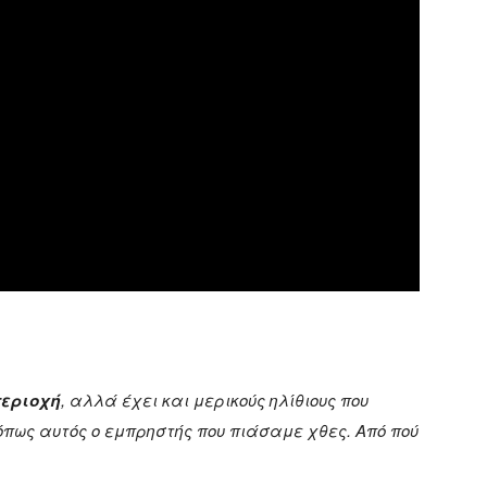
περιοχή
, αλλά έχει και μερικούς ηλίθιους που
όπως αυτός ο εμπρηστής που πιάσαμε χθες. Από πού