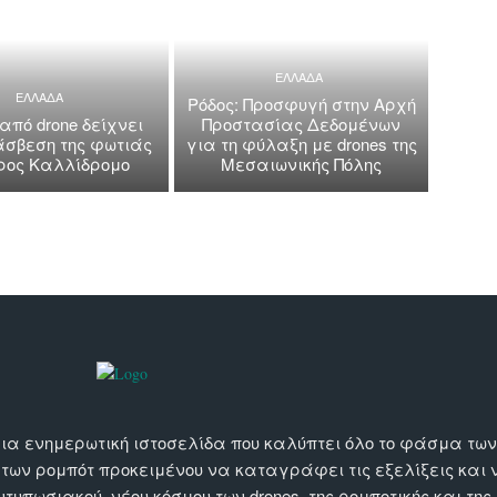
ΕΛΛΑΔΑ
ΕΛΛΑΔΑ
Ρόδος: Προσφυγή στην Αρχή
 από drone δείχνει
Προστασίας Δεδομένων
άσβεση της φωτιάς
για τη φύλαξη με drones της
όρος Καλλίδρομο
Μεσαιωνικής Πόλης
αι μια ενημερωτική ιστοσελίδα που καλύπτει όλο το φάσμα τ
 των ρομπότ προκειμένου να καταγράφει τις εξελίξεις και
εντυπωσιακού, νέου κόσμου των drones, της ρομποτικής και της