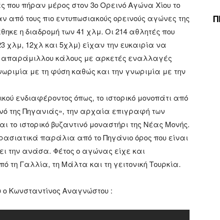
ς που πήραν μέρος στον 3ο Ορεινό Αγώνα Χίου το
Π
ναν από τους πιο εντυπωσιακούς ορεινούς αγώνες της
ηκε η διαδρομή των 41 χλμ. Οι 214 αθλητές που
23 χλμ, 12χλ και 5χλμ) είχαν την ευκαιρία να
ή απαράμιλλου κάλους με αρκετές εναλλαγές
νωριμία με τη φύση καθώς και την γνωριμία με την
κού ενδιαφέροντος όπως, το ιστορικό μονοπάτι από
ενό της Πηγανιάς», την αρχαία επιγραφή των
ι το ιστορικό βυζαντινό μοναστήρι της Νέας Μονής.
ικρασιατικά παράλια από το Πηγάνιο όρος που είναι
βει την ανάσα. Φέτος ο αγώνας είχε και
ό τη Γαλλία, τη Μάλτα και τη γειτονική Τουρκία.
υ ο Κωνσταντίνος Αναγνώστου :