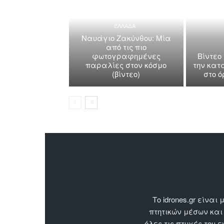
ΕΛΛΑΔΑ
Ναυάγιο Ζακύνθου: Μία
από τις πιο
φωτογραφημένες
Βίντεο
παραλίες στον κόσμο
την κατ
(βίντεο)
στο 
Το idrones.gr είν
πτητικών μέσων και
όλες τις πτυχές του 