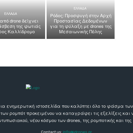
ΕΛΛΑΔΑ
ΕΛΛΑΔΑ
Ρόδος: Προσφυγή στην Αρχή
 από drone δείχνει
Προστασίας Δεδομένων
άσβεση της φωτιάς
για τη φύλαξη με drones της
όρος Καλλίδρομο
Μεσαιωνικής Πόλης
αι μια ενημερωτική ιστοσελίδα που καλύπτει όλο το φάσμα τ
 των ρομπότ προκειμένου να καταγράφει τις εξελίξεις και
εντυπωσιακού, νέου κόσμου των drones, της ρομποτικής και της
Contact us:
info@idrones.gr