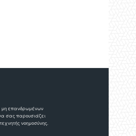
ων μη επανδρωμένων
 να σας παρουσιάζει
 τεχνητής νοημοσύνης.