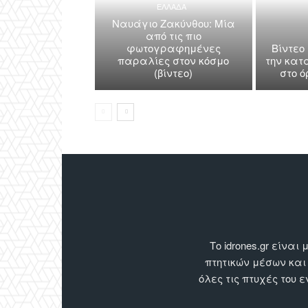
ΕΛΛΑΔΑ
Ναυάγιο Ζακύνθου: Μία
από τις πιο
φωτογραφημένες
Βίντεο
παραλίες στον κόσμο
την κατ
(βίντεο)
στο 
Το idrones.gr είν
πτητικών μέσων και
όλες τις πτυχές του 