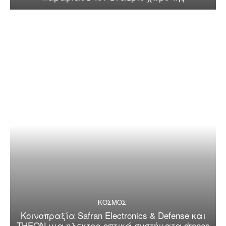
ΚΟΣΜΟΣ
Κοινοπραξία Safran Electronics & Defense και
THEON για ηλεκτρο-οπτικά συστήματα drones