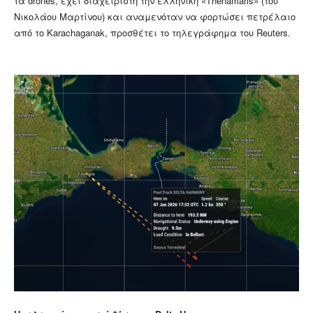
τα drones, έχει διαχειριστή την ελληνική «Thenamaris» (του
Νικολάου Μαρτίνου) και αναμενόταν να φορτώσει πετρέλαιο
από το Karachaganak, προσθέτει τo τηλεγράφημα του Reuters.