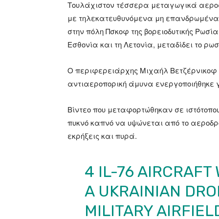
Τουλάχιστον τέσσερα μεταγωγικά αεροσκ
με τηλεκατευθυνόμενα μη επανδρωμένα 
στην πόλη Πσκοφ της βορειοδυτικής Ρωσί
Εσθονία και τη Λετονία, μεταδίδει το ρω
Ο περιφερειάρχης Μιχαήλ Βετζέρνικοφ α
αντιαεροπορική άμυνα ενεργοποιήθηκε γ
Βίντεο που μεταφορτώθηκαν σε ιστότοπου
πυκνό καπνό να υψώνεται από το αεροδρό
εκρήξεις και πυρά.
4 IL-76 AIRCRAF
A UKRAINIAN DRO
MILITARY AIRFIEL