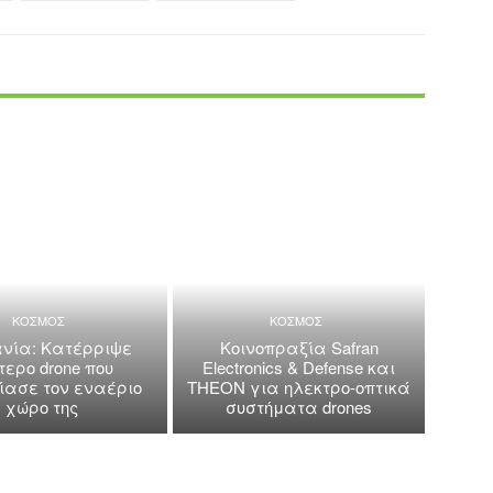
ΚΟΣΜΟΣ
ΚΟΣΜΟΣ
νία: Κατέρριψε
Κοινοπραξία Safran
τερο drone που
Electronics & Defense και
ασε τον εναέριο
THEON για ηλεκτρο-οπτικά
χώρο της
συστήματα drones