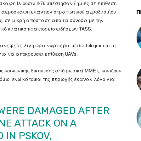
άφη Ιλιούσιν Il-76 υπέστησαν ζημιές σε επίθεση
Π
αεροσκάφη εναντίον στρατιωτικού αεροδρομίου
ας, σε μικρή απόσταση από τα σύνορα με την
σικό κρατικό πρακτορείο ειδήσεων TASS.
νέφερε λίγη ώρα νωρίτερα μέσω Telegram ότι η
ια να αποκρούσει επίθεση UAVs.
ς κοινωνικής δικτύωσης από ρωσικά ΜΜΕ εικονίζουν
μιο, ενώ κάτοικοι της περιοχής έκαναν λόγο για
T WERE DAMAGED AFTER
NE ATTACK ON A
D IN PSKOV,