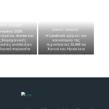
ENTS - ΕΚΘΕΣΕΙΣ
EVENTS - ΕΚΘΕΣΕΙΣ
rosatory 2026:
ισμένα, drones και
Η Landmark φέρνει την
ς βιομηχανικές
καινοτομία της
ασίες ανέδειξαν
τεχνολογίας SLAM σε
λληνική παρουσία
Χανιά και Ηράκλειο