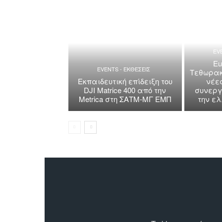
EV
Eu
EVENTS - ΕΚΘΕΣΕΙΣ
Τεθωρακ
Εκπαιδευτική επίδειξη του
νέε
DJI Matrice 400 από την
συνεργ
Metrica στη ΣΑΤΜ-ΜΓ ΕΜΠ
την ε