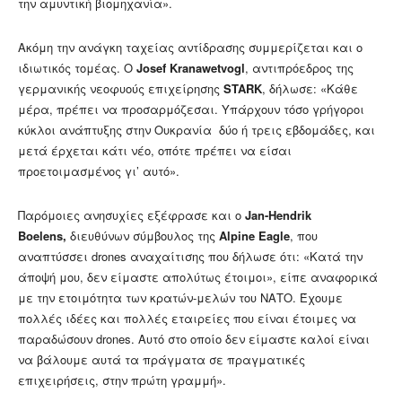
την αμυντική βιομηχανία».
Ακόμη την ανάγκη ταχείας αντίδρασης συμμερίζεται και ο
ιδιωτικός τομέας. Ο
Josef Kranawetvogl
, αντιπρόεδρος της
γερμανικής νεοφυούς επιχείρησης
STARK
, δήλωσε: «Κάθε
μέρα, πρέπει να προσαρμόζεσαι. Υπάρχουν τόσο γρήγοροι
κύκλοι ανάπτυξης στην Ουκρανία δύο ή τρεις εβδομάδες, και
μετά έρχεται κάτι νέο, οπότε πρέπει να είσαι
προετοιμασμένος γι’ αυτό».
Παρόμοιες ανησυχίες εξέφρασε και ο
Jan-Hendrik
Boelens,
διευθύνων σύμβουλος της
Alpine Eagle
, που
αναπτύσσει drones αναχαίτισης που δήλωσε ότι: «Κατά την
άποψή μου, δεν είμαστε απολύτως έτοιμοι», είπε αναφορικά
με την ετοιμότητα των κρατών-μελών του ΝΑΤΟ. Έχουμε
πολλές ιδέες και πολλές εταιρείες που είναι έτοιμες να
παραδώσουν drones. Αυτό στο οποίο δεν είμαστε καλοί είναι
να βάλουμε αυτά τα πράγματα σε πραγματικές
επιχειρήσεις, στην πρώτη γραμμή».