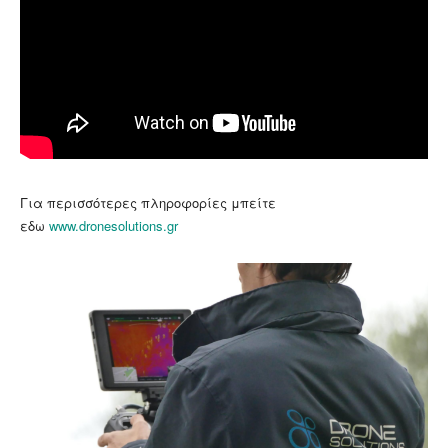
Για περισσότερες πληροφορίες μπείτε
εδω
www.dronesolutions.gr