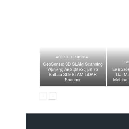
ΑΓΟΡΕΣ - ΠΡΟΪΟΝΤΑ
EV
GeoSense: 3D SLAM Scanning
Υψηλής Ακρίβειας με το
Εκπαιδε
SatLab SL9 SLAM LiDAR
DJI Ma
Scanner
Metric